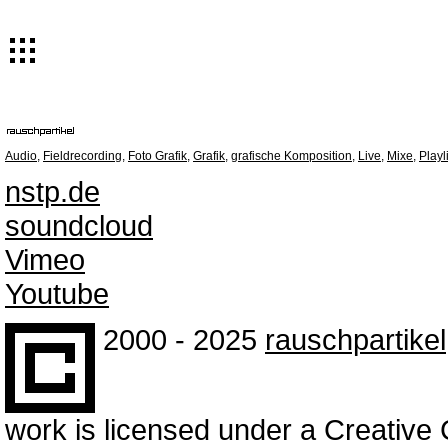
Audio
,
Fieldrecording
,
Foto Grafik
,
Grafik
,
grafische Komposition
,
Live
,
Mixe
,
Playl
nstp.de
soundcloud
Vimeo
Youtube
2000 - 2025
rauschpartikel
work is licensed under a Creativ